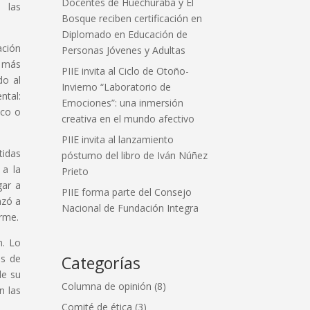
Docentes de Huechuraba y El
 las
Bosque reciben certificación en
Diplomado en Educación de
ación
Personas Jóvenes y Adultas
n más
PIIE invita al Ciclo de Otoño-
do al
Invierno “Laboratorio de
ntal:
Emociones”: una inmersión
ico o
creativa en el mundo afectivo
PIIE invita al lanzamiento
tidas
póstumo del libro de Iván Núñez
 a la
Prieto
gar a
PIIE forma parte del Consejo
nzó a
Nacional de Fundación Integra
orme.
n. Lo
as de
Categorías
de su
Columna de opinión
(8)
n las
Comité de ética
(3)