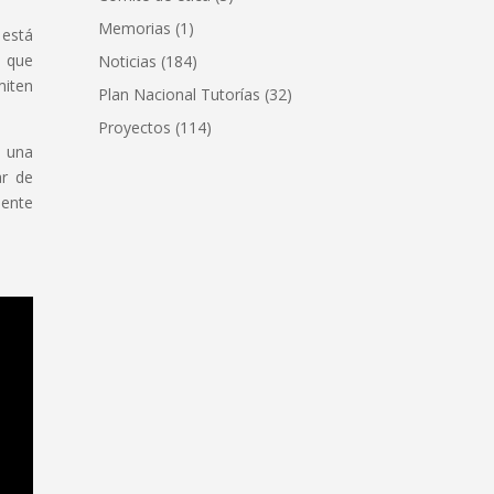
Memorias
(1)
 está
s que
Noticias
(184)
miten
Plan Nacional Tutorías
(32)
Proyectos
(114)
o una
ar de
mente