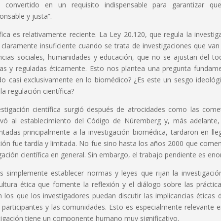
convertido en un requisito indispensable para garantizar que
onsable y justa”.
ífica es relativamente reciente. La Ley 20.120, que regula la investig
 claramente insuficiente cuando se trata de investigaciones que va
ncias sociales, humanidades y educación, que no se ajustan del to
as y reguladas éticamente. Esto nos plantea una pregunta fundame
ado casi exclusivamente en lo biomédico? ¿Es este un sesgo ideológ
a regulación científica?
vestigación científica surgió después de atrocidades como las come
evó al establecimiento del Código de Núremberg y, más adelante,
ntadas principalmente a la investigación biomédica, tardaron en lle
ación fue tardía y limitada. No fue sino hasta los años 2000 que come
igación científica en general. Sin embargo, el trabajo pendiente es en
s simplemente establecer normas y leyes que rijan la investigació
tura ética que fomente la reflexión y el diálogo sobre las práctic
los que los investigadores puedan discutir las implicancias éticas 
participantes y las comunidades. Esto es especialmente relevante e
stigación tiene un componente humano muy significativo.