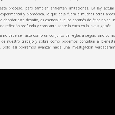
este proceso, pero también enfrentan limitaciones. La ley actual
ón experimental y biomédica, lo que deja fuera a muchas otras área
 abordar este desafío, es esencial que los comités de ética no se li
 reflexión profunda y constante sobre la ética en la investigación.
tífica no debe ser vista como un conjunto de reglas a seguir, sino com
o de nuestro trabajo y sobre cómo podemos contribuir al bienest
es. Solo así podremos avanzar hacia una investigación verdadera