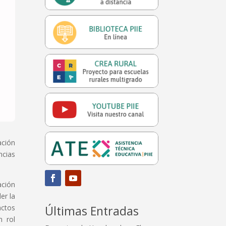
ación
ncias
ación
er la
actos
Últimas Entradas
n rol