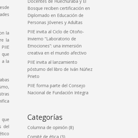
Docentes de Huechuraba y El
desde
Bosque reciben certificación en
dades
Diplomado en Educación de
Personas Jóvenes y Adultas
PIIE invita al Ciclo de Otoño-
on la
Invierno “Laboratorio de
re la
Emociones”: una inmersión
 PIIE
creativa en el mundo afectivo
s que
 a la
PIIE invita al lanzamiento
póstumo del libro de Iván Núñez
Prieto
rabas
PIIE forma parte del Consejo
ismo,
Nacional de Fundación Integra
stras
ifica
Categorías
o que
s del
Columna de opinión
(8)
ético
Comité de ética
(3)