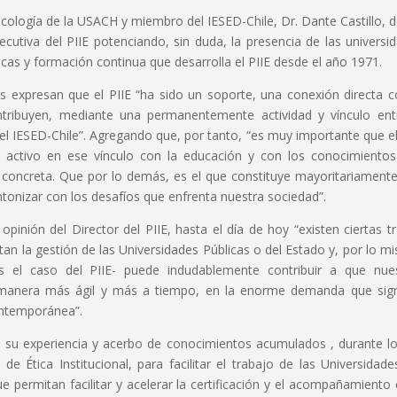
cología de la USACH y miembro del IESED-Chile, Dr. Dante Castillo, 
cutiva del PIIE potenciando, sin duda, la presencia de las universi
nicas y formación continua que desarrolla el PIIE desde el año 1971.
s expresan que el PIIE “ha sido un soporte, una conexión directa c
ontribuyen, mediante una permanentemente actividad y vínculo ent
n el IESED-Chile”. Agregando que, por tanto, “es muy importante que el
 activo en ese vínculo con la educación y con los conocimiento
y concreta. Que por lo demás, es el que constituye mayoritariamente
intonizar con los desafíos que enfrenta nuestra sociedad”.
opinión del Director del PIIE, hasta el día de hoy “existen ciertas t
mitan la gestión de las Universidades Públicas o del Estado y, por lo m
es el caso del PIIE- puede indudablemente contribuir a que nue
 manera más ágil y más a tiempo, en la enorme demanda que sign
ontemporánea”.
n a su experiencia y acerbo de conocimientos acumulados , durante l
de Ética Institucional, para facilitar el trabajo de las Universidade
permitan facilitar y acelerar la certificación y el acompañamiento 