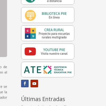
io de
en el
te se
ue la
nador
Últimas Entradas