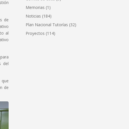
stión
Memorias
(1)
Noticias
(184)
as de
Plan Nacional Tutorías
(32)
ativo
to al
Proyectos
(114)
ativo
 para
s del
s que
ón de