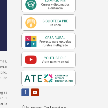
 mes,
vento
illo,
ad de
egias
o sus
ar la
Últimas Entradas