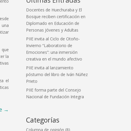
iento
Docentes de Huechuraba y El
Bosque reciben certificación en
desde
Diplomado en Educación de
n una
Personas Jóvenes y Adultas
tizar
PIIE invita al Ciclo de Otoño-
Invierno “Laboratorio de
s que
Emociones”: una inmersión
er la
creativa en el mundo afectivo
tivas
PIIE invita al lanzamiento
póstumo del libro de Iván Núñez
za el
Prieto
ticas
PIIE forma parte del Consejo
Nacional de Fundación Integra
e
→
Categorías
Columna de opinión
(8)