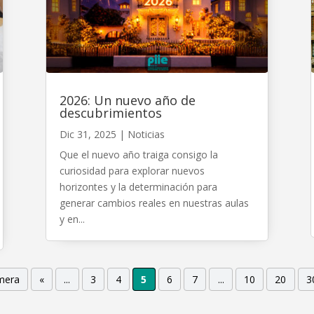
2026: Un nuevo año de
descubrimientos
Dic 31, 2025
|
Noticias
Que el nuevo año traiga consigo la
curiosidad para explorar nuevos
horizontes y la determinación para
generar cambios reales en nuestras aulas
y en...
imera
«
...
3
4
5
6
7
...
10
20
3