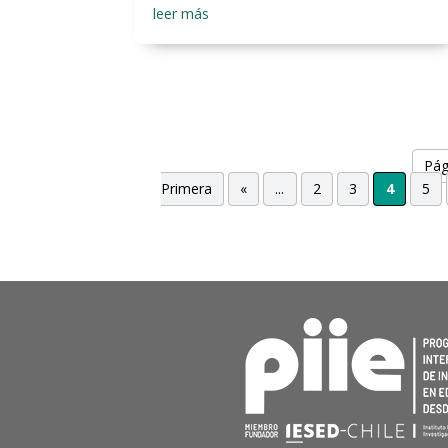
leer más
Pág
Primera
«
...
2
3
4
5