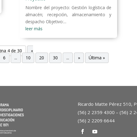
Nombre del proyecto: Gestión logística de
almacén; recepción, almacenamiento y
despacho Objetivo:...
leer más
ina 4 de 30
«
6
...
10
20
30
...
»
Última »
Ricardo Matte Pérez 510, Pr
(56) 2 2359 4300 – (56) 2 
(56) 2 2209 6644