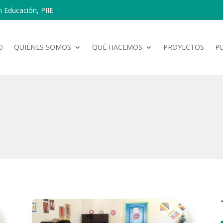
n Educación, PIIE
O
QUIÉNES SOMOS
QUÉ HACEMOS
PROYECTOS
P