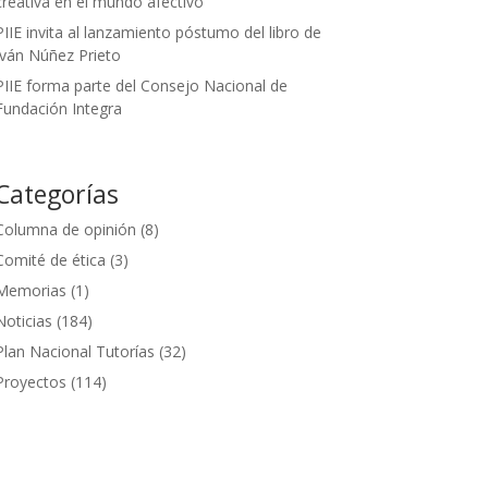
creativa en el mundo afectivo
PIIE invita al lanzamiento póstumo del libro de
Iván Núñez Prieto
PIIE forma parte del Consejo Nacional de
Fundación Integra
Categorías
Columna de opinión
(8)
Comité de ética
(3)
Memorias
(1)
Noticias
(184)
Plan Nacional Tutorías
(32)
Proyectos
(114)