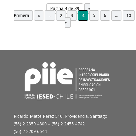
Página 4 de 39
«
Primera
«
...
2
3
4
5
6
...
10
»
Ricardo Matte Pérez 510, Providencia, Santiago
(56) 2 2359 4300 – (56) 2 2455 4742
(56) 2 2209 6644