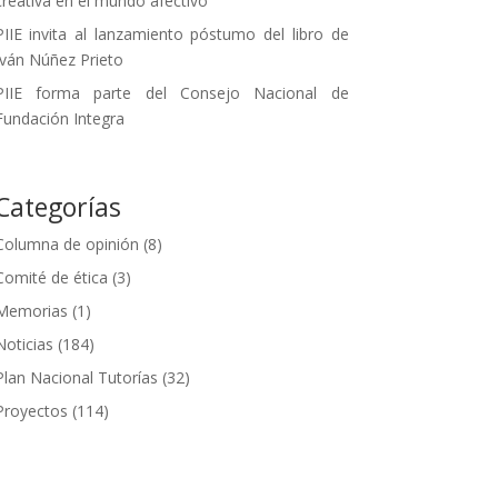
creativa en el mundo afectivo
PIIE invita al lanzamiento póstumo del libro de
Iván Núñez Prieto
PIIE forma parte del Consejo Nacional de
Fundación Integra
Categorías
Columna de opinión
(8)
Comité de ética
(3)
Memorias
(1)
Noticias
(184)
Plan Nacional Tutorías
(32)
Proyectos
(114)