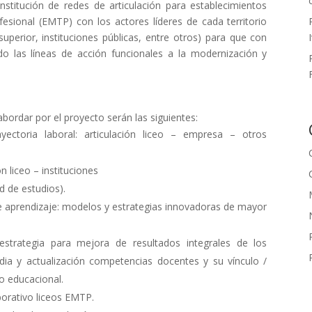
nstitución de redes de articulación para establecimientos
esional (EMTP) con los actores líderes de cada territorio
uperior, instituciones públicas, entre otros) para que con
ndo las líneas de acción funcionales a la modernización y
abordar por el proyecto serán las siguientes:
ayectoria laboral: articulación liceo – empresa – otros
n liceo – instituciones
d de estudios).
e aprendizaje: modelos y estrategias innovadoras de mayor
 estrategia para mejora de resultados integrales de los
ia y actualización competencias docentes y su vínculo /
o educacional.
borativo liceos EMTP.