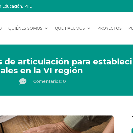
n Educación, PIIE
O
QUIÉNES SOMOS
QUÉ HACEMOS
PROYECTOS
P
s de articulación para estable
iales en la VI región

Comentarios: 0