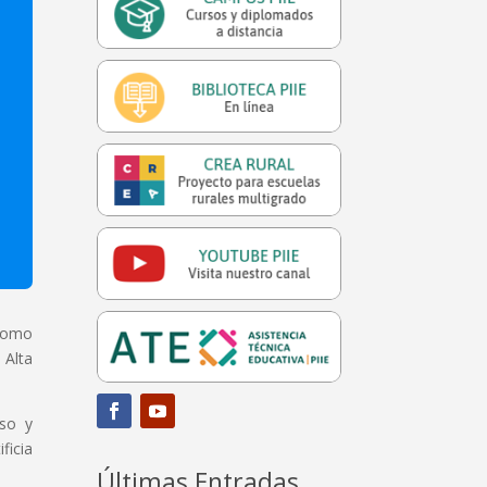
 como
 Alta
íso y
ficia
Últimas Entradas