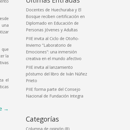
iento
Docentes de Huechuraba y El
Bosque reciben certificación en
desde
Diplomado en Educación de
n una
Personas Jóvenes y Adultas
tizar
PIIE invita al Ciclo de Otoño-
Invierno “Laboratorio de
s que
Emociones”: una inmersión
er la
creativa en el mundo afectivo
tivas
PIIE invita al lanzamiento
póstumo del libro de Iván Núñez
za el
Prieto
ticas
PIIE forma parte del Consejo
Nacional de Fundación Integra
e
→
Categorías
Columna de opinión
(8)