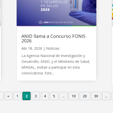
ANID llama a Concurso FONIS
2026
Abr 18, 2026
|
Noticias
La Agencia Nacional de Investigación y
Desarrollo, ANID, y el Ministerio de Salud,
MINSAL, invitan a participar en esta
convocatoria. Este...
1
«
1
2
3
4
5
...
10
20
30
...