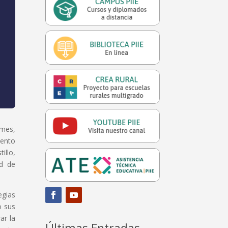
 mes,
vento
illo,
ad de
egias
o sus
ar la
Últimas Entradas