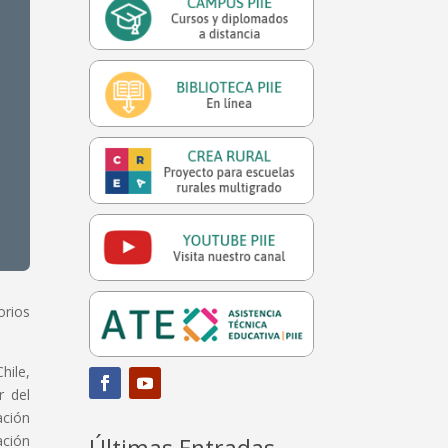
orios
ile,
r del
ación
ación
Últimas Entradas