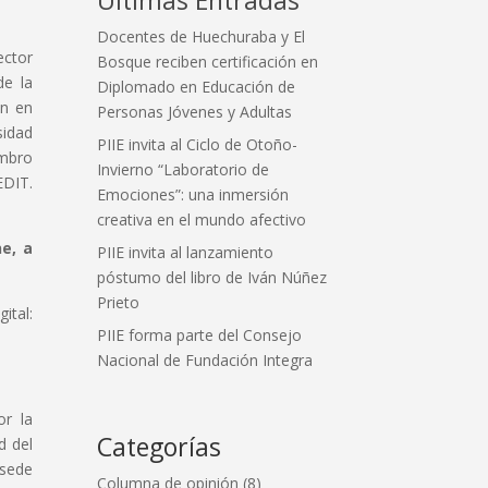
Docentes de Huechuraba y El
ector
Bosque reciben certificación en
de la
Diplomado en Educación de
ón en
Personas Jóvenes y Adultas
sidad
PIIE invita al Ciclo de Otoño-
embro
Invierno “Laboratorio de
EDIT.
Emociones”: una inmersión
creativa en el mundo afectivo
e, a
PIIE invita al lanzamiento
póstumo del libro de Iván Núñez
Prieto
l:
PIIE forma parte del Consejo
Nacional de Fundación Integra
or la
Categorías
d del
 sede
Columna de opinión
(8)