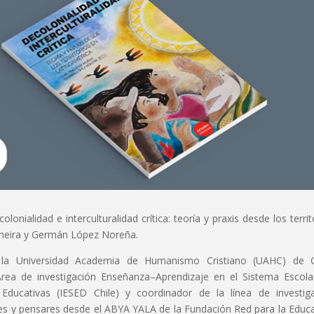
lonialidad e interculturalidad crítica: teoría y praxis desde los territ
cheira y Germán López Noreña.
 la Universidad Academia de Humanismo Cristiano (UAHC) de Ch
Área de investigación Enseñanza–Aprendizaje en el Sistema Escola
es Educativas (IESED Chile) y coordinador de la línea de investig
ires y pensares desde el ABYA YALA de la Fundación Red para la Educ