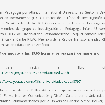
Pedagogía por Atlantic International University, es Gestor y Dir
n en Iberoamérica (FREI). Director de la Línea de Investigación 
e la Nos-Otredad de la FREI. Codirector de la Línea de Investigaci
 Miembro del grupo de Investigación en Pedagogía Infantil-Univer
Revista ODLEZ del Observatorio Latinoamericano Ezequiel Zamora. Mi
mérica y el Caribe-RIEAC. Miembro de la Red de Transcomplejidad-R
démicas en Educación en América.
8 de agosto a las 19:00 horas y se realizará de manera onlin
 para recibir el libro digita
h5FuT2nqMynxysNaZMIr5ZnAcwfX0H3R9kw/edit
ps://www.youtube.com/@fishuniversidaddelcauca8797
hinte, maestro en Bellas Artes con especialización en pintura p
. Es Magíster en Comunicación y Diseño Cultural por la Universida
lturales Latinoamericanos por la Universidad Andina Simón Bolívar,