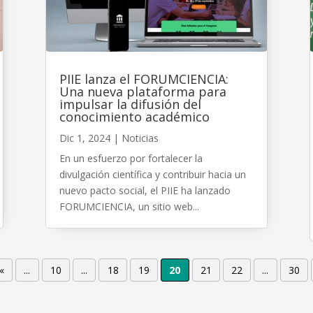
PIIE lanza el FORUMCIENCIA:
Una nueva plataforma para
impulsar la difusión del
conocimiento académico
Dic 1, 2024
|
Noticias
En un esfuerzo por fortalecer la
divulgación científica y contribuir hacia un
nuevo pacto social, el PIIE ha lanzado
FORUMCIENCIA, un sitio web...
«
...
10
...
18
19
20
21
22
...
30