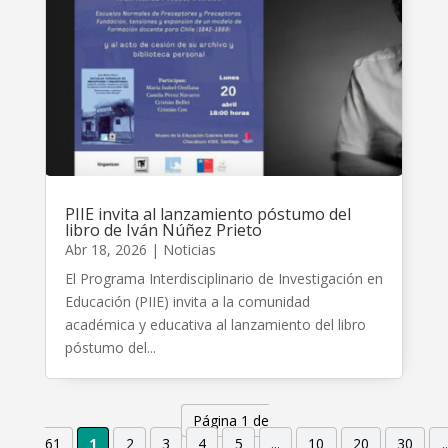
PIIE invita al lanzamiento póstumo del
libro de Iván Núñez Prieto
Abr 18, 2026
|
Noticias
El Programa Interdisciplinario de Investigación en
Educación (PIIE) invita a la comunidad
académica y educativa al lanzamiento del libro
póstumo del...
Página 1 de
61
1
2
3
4
5
...
10
20
30
..