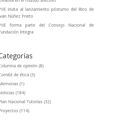
creativa en el mundo afectivo
PIIE invita al lanzamiento póstumo del libro de
Iván Núñez Prieto
PIIE forma parte del Consejo Nacional de
Fundación Integra
Categorías
Columna de opinión
(8)
Comité de ética
(3)
Memorias
(1)
Noticias
(184)
Plan Nacional Tutorías
(32)
Proyectos
(114)