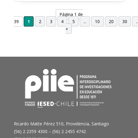
Página 1 de
39
1
2
3
4
5
...
10
20
30
..
»
Ricardo Matte Pérez 510, Providencia, Santiago
(56) 2 2359 4300 – (56) 2 2455 4742