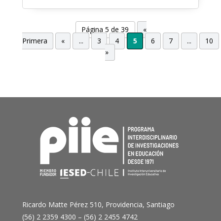
Página 5 de 39
«
Primera
«
...
3
4
5
6
7
...
10
»
Ricardo Matte Pérez 510, Providencia, Santiago
(56) 2 2359 4300 – (56) 2 2455 4742